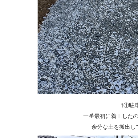
⇧①駐
一番最初に着工した
余分な土を搬出し