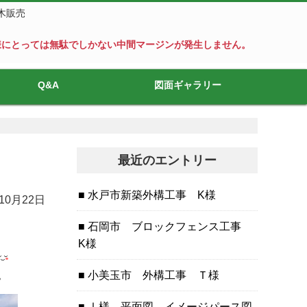
木販売
様にとっては無駄でしかない中間マージンが発生しません。
Q&A
図面ギャラリー
最近のエントリー
水戸市新築外構工事 K様
 10月22日
石岡市 ブロックフェンス工事
K様
。
小美玉市 外構工事 Ｔ様
Ⅰ様 平面図 イメージパース図