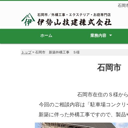
石岡
ホーム
業務内容
新築外構工事
リフォーム外構工事
エクステリア
ガーデン
造園
砕石販売
庭木販売
トップ
> 石岡市 新築外構工事 Ｓ様
石岡市
石岡市在住のＳ様か
今回のご相談内容は「駐車場コンクリ
新築に伴った外構工事ですので、製品