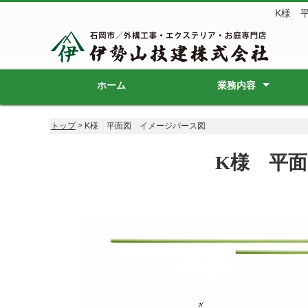
K様 
ホーム
業務内容
新築外構工事
リフォーム外構工事
エクステリア
ガーデン
造園
砕石販売
庭木販売
トップ
> K様 平面図 イメージパース図
K様 平