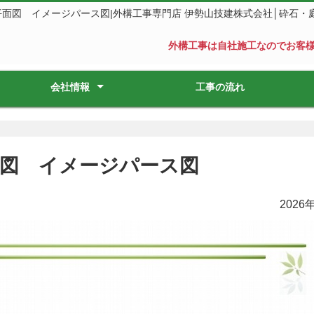
平面図 イメージパース図|外構工事専門店 伊勢山技建株式会社│砕石・
外構工事は自社施工なのでお客
会社情報
工事の流れ
会社概要
スタッフ紹介
面図 イメージパース図
2026