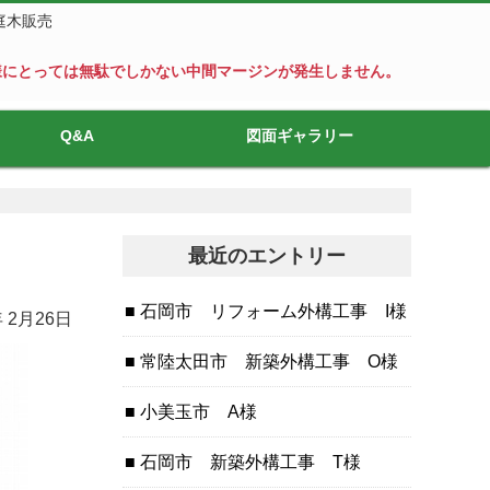
庭木販売
様にとっては無駄でしかない中間マージンが発生しません。
Q&A
図面ギャラリー
最近のエントリー
石岡市 リフォーム外構工事 I様
年 2月26日
常陸太田市 新築外構工事 O様
小美玉市 A様
石岡市 新築外構工事 T様