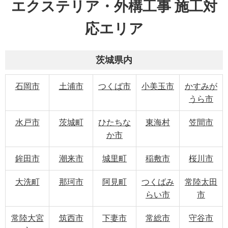
エクステリア・外構工事 施工対
応エリア
茨城県内
石岡市
土浦市
つくば市
小美玉市
かすみが
うら市
水戸市
茨城町
ひたちな
東海村
笠間市
か市
鉾田市
潮来市
城里町
稲敷市
桜川市
大洗町
那珂市
阿見町
つくばみ
常陸太田
らい市
市
常陸大宮
筑西市
下妻市
常総市
守谷市