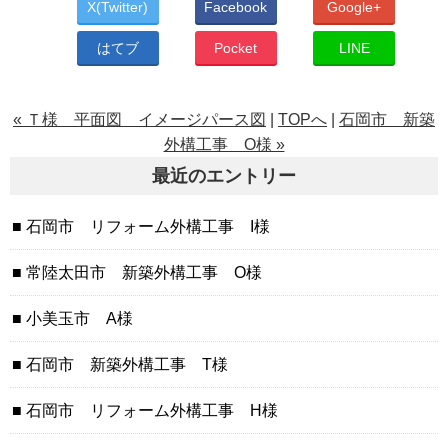
X(Twitter)
Facebook
Google+
はてブ
Pocket
LINE
« Ｔ様 平面図 イメージパース図
|
TOPへ
|
石岡市 新築
外構工事 O様 »
最近のエントリー
石岡市 リフォーム外構工事 I様
常陸太田市 新築外構工事 O様
小美玉市 A様
石岡市 新築外構工事 T様
石岡市 リフォーム外構工事 H様